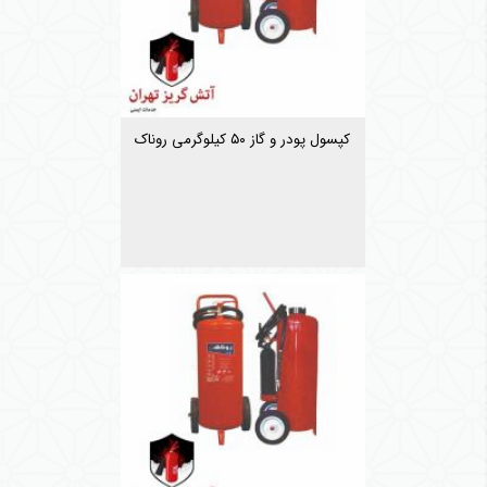
کپسول پودر و گاز ۵۰ کیلوگرمی روناک